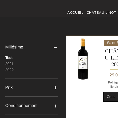
ACCUEIL
CHÂTEAU LINOT
Saint-
Millésime
CHÂ
U L
Tout
20
2021
2022
Prix
29,0
Politiq
livra
Aperçu rapide
Prix
Condi
29 €
85 €
Conditionnement
Caisse de 6 bouteilles