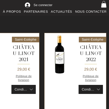
Se connecter
E
À PROPOS
PARTENAIRES
ACTUALITÉS
NOUS CONTACTER
Saint-Estèphe
Saint-Estèphe
CHÂTEA
CHÂTEA
U LINOT
U LINOT
2021
2022
Prix
Prix
29,00 €
29,00 €
Politique de
Politique de
livraison
livraison
ide
Aperçu rapide
Conditionnement
Conditionnement