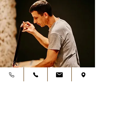
Un engagement durable
Vignerons authentiques, Sabine et Yohan ont
choisi la voie de la viticulture biologique.
Depuis
2024
, leurs parcelles de Lamarque et
Margaux sont certifiées en
agriculture
biologique
, témoignant de leur engagement