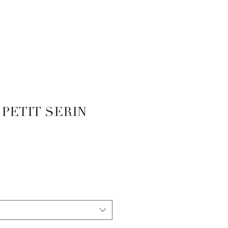
Se connecter
E
À PROPOS
PARTENAIRES
ACTUALITÉS
NOUS CONTACTER
PETIT SERIN