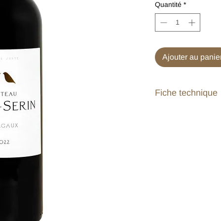
Quantité
*
Ajouter au panie
Fiche technique
Viticulture
Superficie : 0,7 
Terroir : Graves 
profondeur
Age moyen du vi
Densité de plant
Encépagement :
Culture : En con
biologique, trava
Vendanges : Tri 
baies